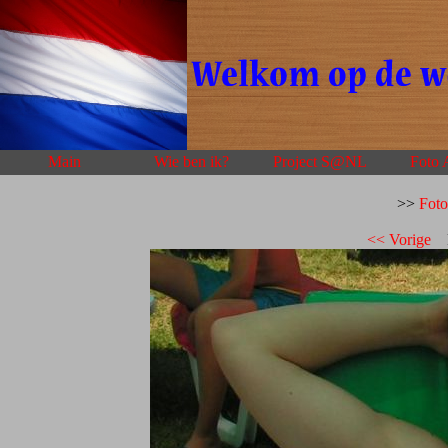
Main
Wie ben ik?
Project S@NL
Foto 
>>
Fot
<< Vorige
F