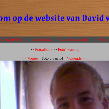
Project S@NL
Foto Album
Contact opnemen?
Weblo
>>
Fotoalbum
>>
Foto's van mij
<< Vorige
Foto 8 van 14
Volgende >>