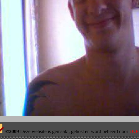
©2009
Deze website is gemaakt, gehost en word beheerd door
DvE